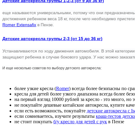
Детские автокресла группы 1-2-3 (от 9 до 36 кг)
еще называются универсальными, потому что они предназначены д
достижения ребенком веса 18 кг, после чего необходимо присте
Romer Extensafix
в
Пензе
.
Детские автокресла группы 2-3 (от 15 до 36 кг)
Устанавливаются по ходу движения автомобиля. В этой категории
защищают ребенка в случае бокового удара. У нас можно заказат
И еще несколько советов по выбору детского автокресла:
более узкие кресла (
Romer
) всегда более безопасны по с
кресла для детей более узкого диапазона всегда более б
на первый взгляд 10000 рублей за кресло - это много, но 
не покупайте дешевые китайские автокресла, купите кач
если есть возможность, покупайте
детские автокресла с Is
если сомневаетесь, изучите результаты
краш-тестов детск
не стоит покупать
б/у кресло для детей с рук
в Пензе