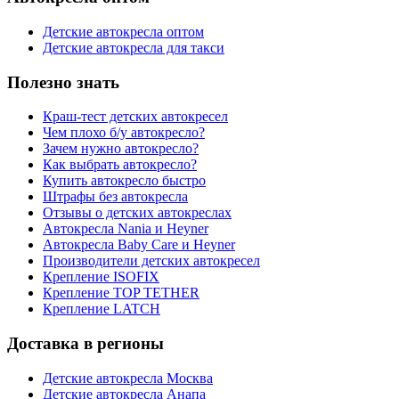
Детские автокресла оптом
Детские автокресла для такси
Полезно знать
Краш-тест детских автокресел
Чем плохо б/у автокресло?
Зачем нужно автокресло?
Как выбрать автокресло?
Купить автокресло быстро
Штрафы без автокресла
Отзывы о детских автокреслах
Автокресла Nania и Heyner
Автокресла Baby Care и Heyner
Производители детских автокресел
Крепление ISOFIX
Крепление TOP TETHER
Крепление LATCH
Доставка в регионы
Детские автокресла Москва
Детские автокресла Анапа