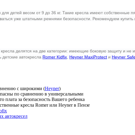
ля детей весом от 9 до 36 кг. Такие кресла имеют собственные п
гиваться уже штатными ремнями безопасности. Рекомендуем купить
 кресла делятся на две категории: имеющие боковую защиту и не 
ь детские автокресла
Romer Kidfix
,
Heyner MaxiProtect
и
Heyner Saf
равнению с широкими (
Heyner
)
езопасны по сравнению в универсальными
это плата за безопасность Вашего ребенка
ественные кресла Romer или Heyner в Пензе
ofix
их автокресел