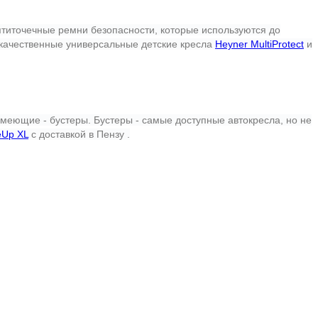
ятиточечные ремни безопасности, которые используются до
 качественные универсальные детские кресла
Heyner MultiProtect
и
имеющие - бустеры. Бустеры - самые доступные автокресла, но не
eUp XL
с доставкой в
Пензу
.