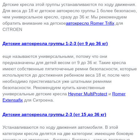
Детские кресла этой группы устанавливаются по ходу движения.
Для веса до 18 кг детское автокресло группы 1 более безопасно,
чем универсальное кресло, сразу до 36 кг.
Мы рекомендуем
обратить внимание на детское
автокресло Romer Trifix
для
CITROEN
Детские автокресла группы 1-2-3 (от 9 до 36 кг)
еще называются универсальными, потому что они
предназначены для детей весом от 9 до 36 кг. Такие кресла
имеют собственные пятиточечные ремни безопасности, которые
используются до достижения ребенком веса 18 кг, после чего
необходимо пристегиваться уже штатными ремнями
безопасности. Рекомендуем купить качественные
универсальные детские кресла
Heyner MultiProtect
и
Romer
Extensafix
для Ситроена.
Детские автокресла группы 2-3 (от 15 до 36 кг)
Устанавливаются по ходу движения автомобиля. В этой
категории кресла делятся на две категории: имеющие боковую
защиту и не имеющие - бустеры. Бустеры - самые доступные