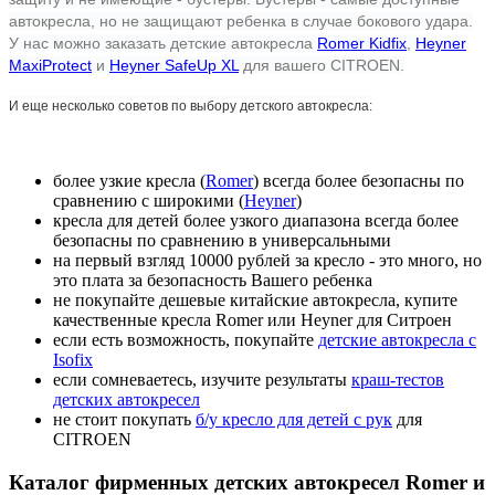
автокресла, но не защищают ребенка в случае бокового удара.
У нас можно заказать детские автокресла
Romer Kidfix
,
Heyner
MaxiProtect
и
Heyner SafeUp XL
для вашего CITROEN.
И еще несколько советов по выбору детского автокресла:
более узкие кресла (
Romer
) всегда более безопасны по
сравнению с широкими (
Heyner
)
кресла для детей более узкого диапазона всегда более
безопасны по сравнению в универсальными
на первый взгляд 10000 рублей за кресло - это много, но
это плата за безопасность Вашего ребенка
не покупайте дешевые китайские автокресла, купите
качественные кресла Romer или Heyner для Ситроен
если есть возможность, покупайте
детские автокресла с
Isofix
если сомневаетесь, изучите результаты
краш-тестов
детских автокресел
не стоит покупать
б/у кресло для детей с рук
для
CITROEN
Каталог фирменных детских автокресел Romer и