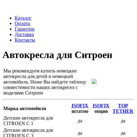
Каталог
Оплата
Гарантии
Доставка
Контакты
Автокресла для Ситроен
Мы рекомендуем купить немецкие
автокресла для детей в немецкий
автомобиль. Ниже Вы найдете таблицу
совместимости наших автокресел с
моделями Ситроен
ISOFIX
ISOFIX
TOP
Марка автомобиля
штатно
опция
TETHER
Детские автокресла для
да
да
CITROEN C 1
Детские автокресла для
да
да
CITROEN C 3