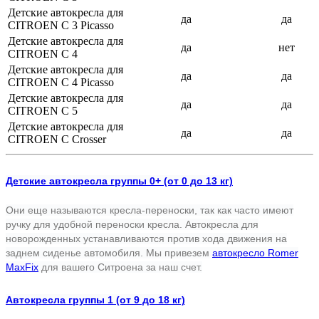
Детские автокресла для
да
да
CITROEN C 3 Picasso
Детские автокресла для
да
нет
CITROEN C 4
Детские автокресла для
да
да
CITROEN C 4 Picasso
Детские автокресла для
да
да
CITROEN C 5
Детские автокресла для
да
да
CITROEN С Crosser
Детские автокресла группы 0+ (от 0 до 13 кг)
Они еще называются кресла-переноски, так как часто имеют
ручку для удобной переноски кресла. Автокресла для
новорожденных устанавливаются против хода движения на
заднем сиденье автомобиля. Мы привезем
автокресло Romer
MaxFix
для вашего Ситроена за наш счет.
Автокресла группы 1 (от 9 до 18 кг)