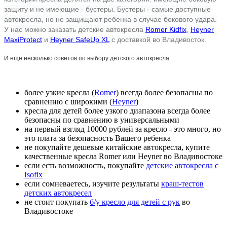
защиту и не имеющие - бустеры. Бустеры - самые доступные
автокресла, но не защищают ребенка в случае бокового удара.
У нас можно заказать детские автокресла
Romer Kidfix
,
Heyner
MaxiProtect
и
Heyner SafeUp XL
с доставкой во
Владивосток.
И еще несколько советов по выбору детского автокресла:
более узкие кресла (
Romer
) всегда более безопасны по
сравнению с широкими (
Heyner
)
кресла для детей более узкого диапазона всегда более
безопасны по сравнению в универсальными
на первый взгляд 10000 рублей за кресло - это много, но
это плата за безопасность Вашего ребенка
не покупайте дешевые китайские автокресла, купите
качественные кресла Romer или Heyner во Владивостоке
если есть возможность, покупайте
детские автокресла с
Isofix
если сомневаетесь, изучите результаты
краш-тестов
детских автокресел
не стоит покупать
б/у кресло для детей с рук
во
Владивостоке