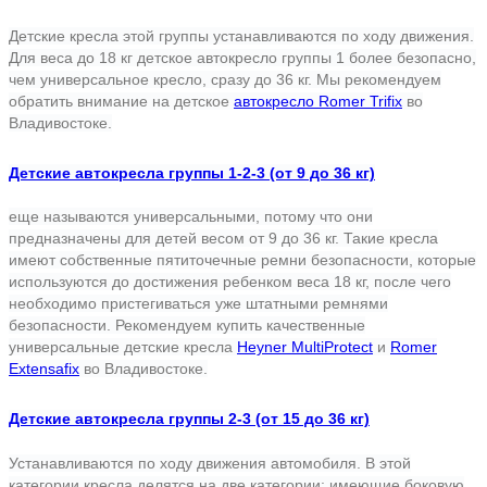
Детские кресла этой группы устанавливаются по ходу движения.
Для веса до 18 кг детское автокресло группы 1 более безопасно,
чем универсальное кресло, сразу до 36 кг.
Мы рекомендуем
обратить внимание на детское
автокресло Romer Trifix
во
Владивосток
е.
Детские автокресла группы 1-2-3 (от 9 до 36 кг)
еще называются универсальными, потому что они
предназначены для детей весом от 9 до 36 кг. Такие кресла
имеют собственные пятиточечные ремни безопасности, которые
используются до достижения ребенком веса 18 кг, после чего
необходимо пристегиваться уже штатными ремнями
безопасности. Рекомендуем купить качественные
универсальные детские кресла
Heyner MultiProtect
и
Romer
Extensafix
во Владивосток
е.
Детские автокресла группы 2-3 (от 15 до 36 кг)
Устанавливаются по ходу движения автомобиля. В этой
категории кресла делятся на две категории: имеющие боковую